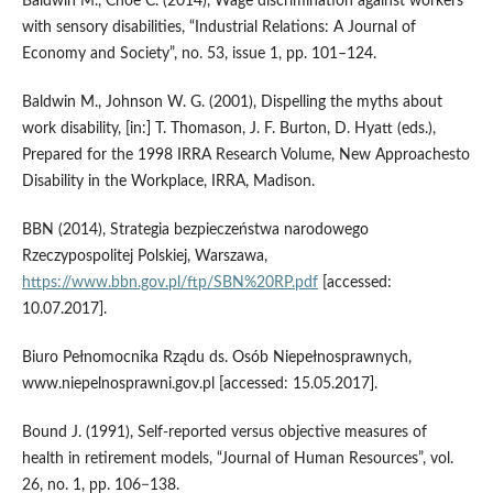
Baldwin M., Choe C. (2014), Wage discrimination against workers
with sensory disabilities, “Industrial Relations: A Journal of
Economy and Society”, no. 53, issue 1, pp. 101–124.
Baldwin M., Johnson W. G. (2001), Dispelling the myths about
work disability, [in:] T. Thomason, J. F. Burton, D. Hyatt (eds.),
Prepared for the 1998 IRRA Research Volume, New Approachesto
Disability in the Workplace, IRRA, Madison.
BBN (2014), Strategia bezpieczeństwa narodowego
Rzeczypospolitej Polskiej, Warszawa,
https://www.bbn.gov.pl/ftp/SBN%20RP.pdf
[accessed:
10.07.2017].
Biuro Pełnomocnika Rządu ds. Osób Niepełnosprawnych,
www.niepelnosprawni.gov.pl [accessed: 15.05.2017].
Bound J. (1991), Self‑reported versus objective measures of
health in retirement models, “Journal of Human Resources”, vol.
26, no. 1, pp. 106−138.