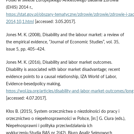
Polski w świetle Europejskiego Ankietowego Badania Zdrowia
(EHIS) 2014 r.,
https://stat.gov.pl/obszary‑tematyczne/zdrowie/zdrowie/zdrowie‑i‑
2014,10,1.html
[accessed: 3.05.2017].
Jones M. K. (2008), Disability and the labour market: a review of
the empirical evidence, “Journal of Economic Studies”, vol. 35,
issue 5, pp. 405–424.
Jones M. K. (2016), Disability and labor market outcomes.
Disability is associated with labor market disadvantage; recent
evidence points to a causal relationship, IZA World of Labor,
Evidence‑besedpolicy making,
https://wol.iza.org/articles/disability‑and‑labor‑market‑outcomes/long
[accessed: 4.07.2017].
Kłos B. (2015), System orzecznictwa o niezdolności do pracy i
orzecznictwo o niepełnosprawności w Polsce, [in:] G. Ciura (eds.),
Niepełnosprawni i polityka przeciwdziałania ich
wykluczeniu,Studia BAS nr 2(42), Biuro Analiz Sejmowych