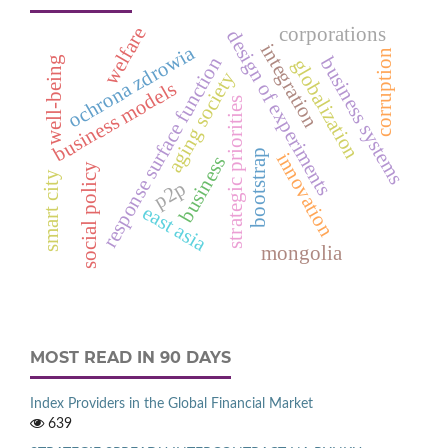
corporations
welfare
design of experiments
integration
ochrona zdrowia
corruption
response surface function
business systems
well-being
globalization
aging society
business models
strategic priorities
bootstrap
innovation
business
social policy
smart city
p2p
east asia
mongolia
MOST READ IN 90 DAYS
Index Providers in the Global Financial Market
639