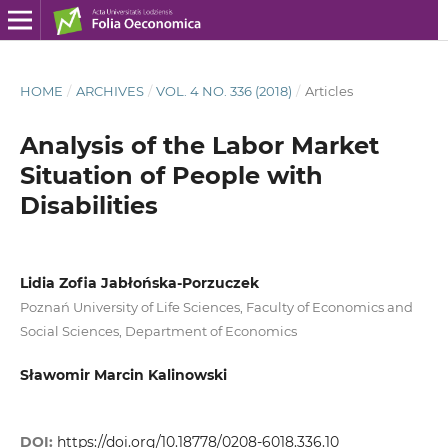
HOME
/
ARCHIVES
/
VOL. 4 NO. 336 (2018)
/
Articles
Analysis of the Labor Market
Situation of People with
Disabilities
Lidia Zofia Jabłońska‑Porzuczek
Poznań University of Life Sciences, Faculty of Economics and
Social Sciences, Department of Economics
Sławomir Marcin Kalinowski
DOI:
https://doi.org/10.18778/0208-6018.336.10