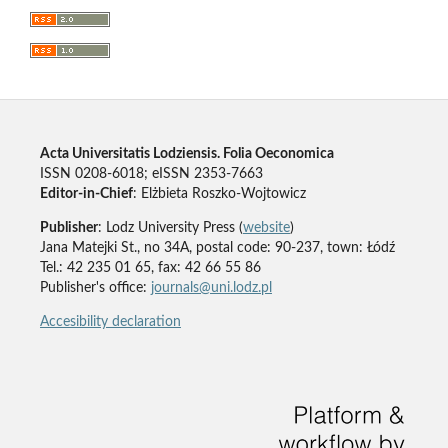
Acta Universitatis Lodziensis. Folia Oeconomica
ISSN 0208-6018; eISSN 2353-7663
Editor-in-Chief
: Elżbieta Roszko-Wojtowicz
Publisher
: Lodz University Press (
website
)
Jana Matejki St., no 34A, postal code: 90-237, town: Łódź
Tel.: 42 235 01 65, fax: 42 66 55 86
Publisher's office:
journals@uni.lodz.pl
Accesibility declaration