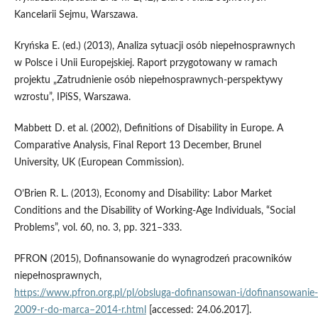
Kancelarii Sejmu, Warszawa.
Kryńska E. (ed.) (2013), Analiza sytuacji osób niepełnosprawnych
w Polsce i Unii Europejskiej. Raport przygotowany w ramach
projektu „Zatrudnienie osób niepełnosprawnych‑perspektywy
wzrostu”, IPiSS, Warszawa.
Mabbett D. et al. (2002), Definitions of Disability in Europe. A
Comparative Analysis, Final Report 13 December, Brunel
University, UK (European Commission).
O’Brien R. L. (2013), Economy and Disability: Labor Market
Conditions and the Disability of Working‑Age Individuals, “Social
Problems”, vol. 60, no. 3, pp. 321–333.
PFRON (2015), Dofinansowanie do wynagrodzeń pracowników
niepełnosprawnych,
https://www.pfron.org.pl/pl/obsluga‑dofinansowan‑i/dofinansowani
2009‑r‑do‑marca–2014‑r.html
[accessed: 24.06.2017].