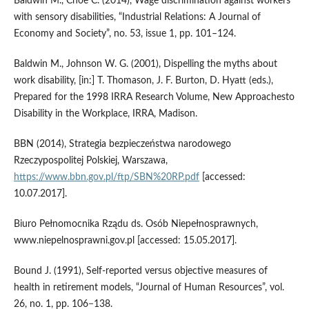
Baldwin M., Choe C. (2014), Wage discrimination against workers
with sensory disabilities, “Industrial Relations: A Journal of
Economy and Society”, no. 53, issue 1, pp. 101–124.
Baldwin M., Johnson W. G. (2001), Dispelling the myths about
work disability, [in:] T. Thomason, J. F. Burton, D. Hyatt (eds.),
Prepared for the 1998 IRRA Research Volume, New Approachesto
Disability in the Workplace, IRRA, Madison.
BBN (2014), Strategia bezpieczeństwa narodowego
Rzeczypospolitej Polskiej, Warszawa,
https://www.bbn.gov.pl/ftp/SBN%20RP.pdf
[accessed:
10.07.2017].
Biuro Pełnomocnika Rządu ds. Osób Niepełnosprawnych,
www.niepelnosprawni.gov.pl [accessed: 15.05.2017].
Bound J. (1991), Self‑reported versus objective measures of
health in retirement models, “Journal of Human Resources”, vol.
26, no. 1, pp. 106−138.