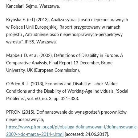
Kancelarii Sejmu, Warszawa.
Kryńska E. (ed.) (2013), Analiza sytuacji osób niepełnosprawnych
w Polsce i Unii Europejskiej. Raport przygotowany w ramach
projektu „Zatrudnienie osób niepełnosprawnych‑perspektywy
wzrostu”, IPiSS, Warszawa.
Mabbett D. et al. (2002), Definitions of Disability in Europe. A
Comparative Analysis, Final Report 13 December, Brunel
University, UK (European Commission).
O’Brien R. L. (2013), Economy and Disability: Labor Market
Conditions and the Disability of Working‑Age Individuals, “Social
Problems”, vol. 60, no. 3, pp. 321–333.
PFRON (2015), Dofinansowanie do wynagrodzeń pracowników
niepełnosprawnych,
https://www.pfron.org.pl/pl/obsluga‑dofinansowan‑i/dofinansowani
2009‑r‑do‑marca–2014‑r.html
[accessed: 24.06.2017].