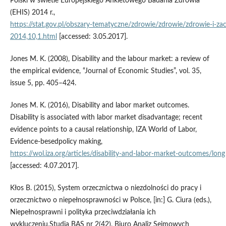
Polski w świetle Europejskiego Ankietowego Badania Zdrowia
(EHIS) 2014 r.,
https://stat.gov.pl/obszary‑tematyczne/zdrowie/zdrowie/zdrowie‑i‑
2014,10,1.html
[accessed: 3.05.2017].
Jones M. K. (2008), Disability and the labour market: a review of
the empirical evidence, “Journal of Economic Studies”, vol. 35,
issue 5, pp. 405–424.
Jones M. K. (2016), Disability and labor market outcomes.
Disability is associated with labor market disadvantage; recent
evidence points to a causal relationship, IZA World of Labor,
Evidence‑besedpolicy making,
https://wol.iza.org/articles/disability‑and‑labor‑market‑outcomes/long
[accessed: 4.07.2017].
Kłos B. (2015), System orzecznictwa o niezdolności do pracy i
orzecznictwo o niepełnosprawności w Polsce, [in:] G. Ciura (eds.),
Niepełnosprawni i polityka przeciwdziałania ich
wykluczeniu,Studia BAS nr 2(42), Biuro Analiz Sejmowych