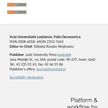
Acta Universitatis Lodziensis. Folia Oeconomica
ISSN 0208-6018; eISSN 2353-7663
Editor-in-Chief
: Elżbieta Roszko-Wojtowicz
Publisher
: Lodz University Press (
website
)
Jana Matejki St., no 34A, postal code: 90-237, town: Łódź
Tel.: 42 235 01 65, fax: 42 66 55 86
Publisher's office:
journals@uni.lodz.pl
Accesibility declaration