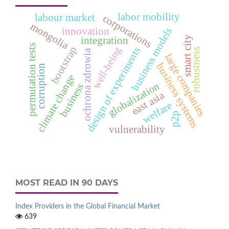
labor mobility
labour market
corporations
mongolia
business models
innovation
smart city
integration
permutation tests
bootstrap
well-being
design of experiments
robustness
ochrona zdrowia
large companies
business systems
corruption
climate change
globalization
business
east asia
welfare
p2p
vulnerability
MOST READ IN 90 DAYS
Index Providers in the Global Financial Market
639