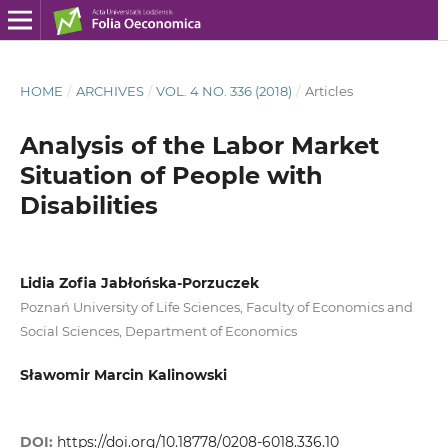
HOME
/
ARCHIVES
/
VOL. 4 NO. 336 (2018)
/
Articles
Analysis of the Labor Market
Situation of People with
Disabilities
Lidia Zofia Jabłońska‑Porzuczek
Poznań University of Life Sciences, Faculty of Economics and
Social Sciences, Department of Economics
Sławomir Marcin Kalinowski
DOI:
https://doi.org/10.18778/0208-6018.336.10