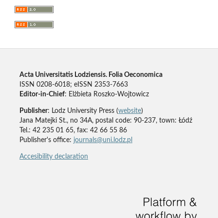
Acta Universitatis Lodziensis. Folia Oeconomica
ISSN 0208-6018; eISSN 2353-7663
Editor-in-Chief
: Elżbieta Roszko-Wojtowicz
Publisher
: Lodz University Press (
website
)
Jana Matejki St., no 34A, postal code: 90-237, town: Łódź
Tel.: 42 235 01 65, fax: 42 66 55 86
Publisher's office:
journals@uni.lodz.pl
Accesibility declaration