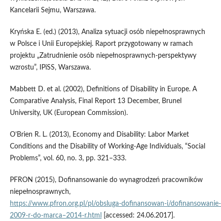
Kancelarii Sejmu, Warszawa.
Kryńska E. (ed.) (2013), Analiza sytuacji osób niepełnosprawnych
w Polsce i Unii Europejskiej. Raport przygotowany w ramach
projektu „Zatrudnienie osób niepełnosprawnych‑perspektywy
wzrostu”, IPiSS, Warszawa.
Mabbett D. et al. (2002), Definitions of Disability in Europe. A
Comparative Analysis, Final Report 13 December, Brunel
University, UK (European Commission).
O’Brien R. L. (2013), Economy and Disability: Labor Market
Conditions and the Disability of Working‑Age Individuals, “Social
Problems”, vol. 60, no. 3, pp. 321–333.
PFRON (2015), Dofinansowanie do wynagrodzeń pracowników
niepełnosprawnych,
https://www.pfron.org.pl/pl/obsluga‑dofinansowan‑i/dofinansowani
2009‑r‑do‑marca–2014‑r.html
[accessed: 24.06.2017].