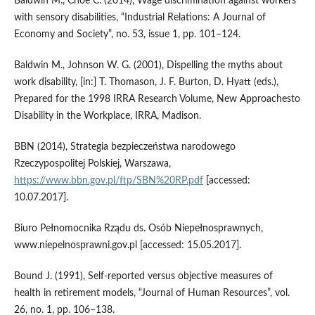
Baldwin M., Choe C. (2014), Wage discrimination against workers
with sensory disabilities, “Industrial Relations: A Journal of
Economy and Society”, no. 53, issue 1, pp. 101–124.
Baldwin M., Johnson W. G. (2001), Dispelling the myths about
work disability, [in:] T. Thomason, J. F. Burton, D. Hyatt (eds.),
Prepared for the 1998 IRRA Research Volume, New Approachesto
Disability in the Workplace, IRRA, Madison.
BBN (2014), Strategia bezpieczeństwa narodowego
Rzeczypospolitej Polskiej, Warszawa,
https://www.bbn.gov.pl/ftp/SBN%20RP.pdf
[accessed:
10.07.2017].
Biuro Pełnomocnika Rządu ds. Osób Niepełnosprawnych,
www.niepelnosprawni.gov.pl [accessed: 15.05.2017].
Bound J. (1991), Self‑reported versus objective measures of
health in retirement models, “Journal of Human Resources”, vol.
26, no. 1, pp. 106−138.