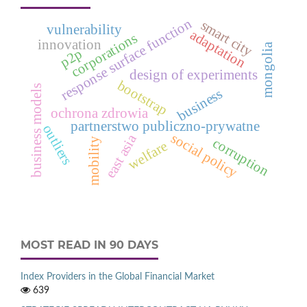
response surface function
smart city
vulnerability
adaptation
corporations
innovation
mongolia
p2p
design of experiments
bootstrap
business models
business
ochrona zdrowia
partnerstwo publiczno-prywatne
outliers
social policy
east asia
corruption
mobility
welfare
MOST READ IN 90 DAYS
Index Providers in the Global Financial Market
639