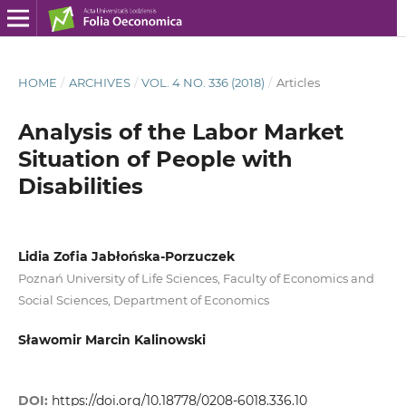
HOME
/
ARCHIVES
/
VOL. 4 NO. 336 (2018)
/
Articles
Analysis of the Labor Market
Situation of People with
Disabilities
Lidia Zofia Jabłońska‑Porzuczek
Poznań University of Life Sciences, Faculty of Economics and
Social Sciences, Department of Economics
Sławomir Marcin Kalinowski
DOI:
https://doi.org/10.18778/0208-6018.336.10