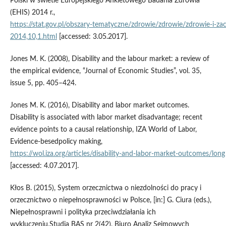
Polski w świetle Europejskiego Ankietowego Badania Zdrowia
(EHIS) 2014 r.,
https://stat.gov.pl/obszary‑tematyczne/zdrowie/zdrowie/zdrowie‑i‑
2014,10,1.html
[accessed: 3.05.2017].
Jones M. K. (2008), Disability and the labour market: a review of
the empirical evidence, “Journal of Economic Studies”, vol. 35,
issue 5, pp. 405–424.
Jones M. K. (2016), Disability and labor market outcomes.
Disability is associated with labor market disadvantage; recent
evidence points to a causal relationship, IZA World of Labor,
Evidence‑besedpolicy making,
https://wol.iza.org/articles/disability‑and‑labor‑market‑outcomes/long
[accessed: 4.07.2017].
Kłos B. (2015), System orzecznictwa o niezdolności do pracy i
orzecznictwo o niepełnosprawności w Polsce, [in:] G. Ciura (eds.),
Niepełnosprawni i polityka przeciwdziałania ich
wykluczeniu,Studia BAS nr 2(42), Biuro Analiz Sejmowych