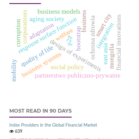
business models
business
corporations
smart city
financial innovations
response surface function
aging society
ochrona zdrowia
corruption
adaptation
integration
bootstrap
welfare
p2p
design of experiments
east asia
mongolia
quality of life
business systems
mobility
social policy
partnerstwo publiczno-prywatne
MOST READ IN 90 DAYS
Index Providers in the Global Financial Market
639