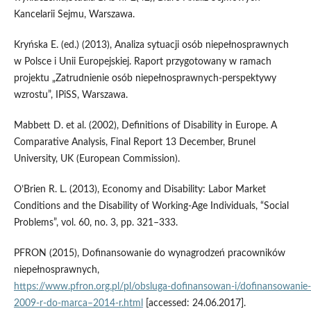
Kancelarii Sejmu, Warszawa.
Kryńska E. (ed.) (2013), Analiza sytuacji osób niepełnosprawnych
w Polsce i Unii Europejskiej. Raport przygotowany w ramach
projektu „Zatrudnienie osób niepełnosprawnych‑perspektywy
wzrostu”, IPiSS, Warszawa.
Mabbett D. et al. (2002), Definitions of Disability in Europe. A
Comparative Analysis, Final Report 13 December, Brunel
University, UK (European Commission).
O’Brien R. L. (2013), Economy and Disability: Labor Market
Conditions and the Disability of Working‑Age Individuals, “Social
Problems”, vol. 60, no. 3, pp. 321–333.
PFRON (2015), Dofinansowanie do wynagrodzeń pracowników
niepełnosprawnych,
https://www.pfron.org.pl/pl/obsluga‑dofinansowan‑i/dofinansowani
2009‑r‑do‑marca–2014‑r.html
[accessed: 24.06.2017].