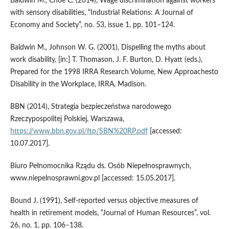
Baldwin M., Choe C. (2014), Wage discrimination against workers
with sensory disabilities, “Industrial Relations: A Journal of
Economy and Society”, no. 53, issue 1, pp. 101–124.
Baldwin M., Johnson W. G. (2001), Dispelling the myths about
work disability, [in:] T. Thomason, J. F. Burton, D. Hyatt (eds.),
Prepared for the 1998 IRRA Research Volume, New Approachesto
Disability in the Workplace, IRRA, Madison.
BBN (2014), Strategia bezpieczeństwa narodowego
Rzeczypospolitej Polskiej, Warszawa,
https://www.bbn.gov.pl/ftp/SBN%20RP.pdf
[accessed:
10.07.2017].
Biuro Pełnomocnika Rządu ds. Osób Niepełnosprawnych,
www.niepelnosprawni.gov.pl [accessed: 15.05.2017].
Bound J. (1991), Self‑reported versus objective measures of
health in retirement models, “Journal of Human Resources”, vol.
26, no. 1, pp. 106−138.