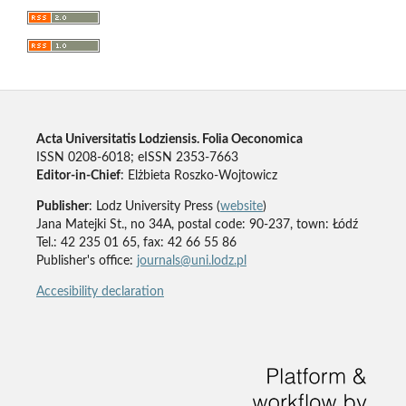
Acta Universitatis Lodziensis. Folia Oeconomica
ISSN 0208-6018; eISSN 2353-7663
Editor-in-Chief
: Elżbieta Roszko-Wojtowicz
Publisher
: Lodz University Press (
website
)
Jana Matejki St., no 34A, postal code: 90-237, town: Łódź
Tel.: 42 235 01 65, fax: 42 66 55 86
Publisher's office:
journals@uni.lodz.pl
Accesibility declaration