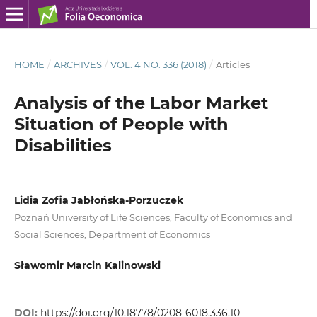
HOME
/
ARCHIVES
/
VOL. 4 NO. 336 (2018)
/
Articles
Analysis of the Labor Market
Situation of People with
Disabilities
Lidia Zofia Jabłońska‑Porzuczek
Poznań University of Life Sciences, Faculty of Economics and
Social Sciences, Department of Economics
Sławomir Marcin Kalinowski
DOI:
https://doi.org/10.18778/0208-6018.336.10