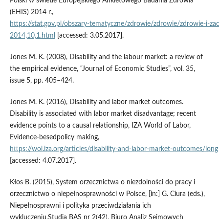
Polski w świetle Europejskiego Ankietowego Badania Zdrowia
(EHIS) 2014 r.,
https://stat.gov.pl/obszary‑tematyczne/zdrowie/zdrowie/zdrowie‑i‑
2014,10,1.html
[accessed: 3.05.2017].
Jones M. K. (2008), Disability and the labour market: a review of
the empirical evidence, “Journal of Economic Studies”, vol. 35,
issue 5, pp. 405–424.
Jones M. K. (2016), Disability and labor market outcomes.
Disability is associated with labor market disadvantage; recent
evidence points to a causal relationship, IZA World of Labor,
Evidence‑besedpolicy making,
https://wol.iza.org/articles/disability‑and‑labor‑market‑outcomes/long
[accessed: 4.07.2017].
Kłos B. (2015), System orzecznictwa o niezdolności do pracy i
orzecznictwo o niepełnosprawności w Polsce, [in:] G. Ciura (eds.),
Niepełnosprawni i polityka przeciwdziałania ich
wykluczeniu,Studia BAS nr 2(42), Biuro Analiz Sejmowych