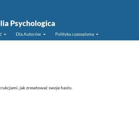
olia Psychologica
ść
Dla Autorów
Polityka czasopisma
rukcjami, jak zresetować swoje hasło.