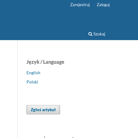
Zarejestruj
Zaloguj
Szukaj
Język / Language
English
Polski
Zgłoś artykuł