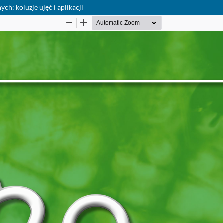
h: koluzje ujęć i aplikacji