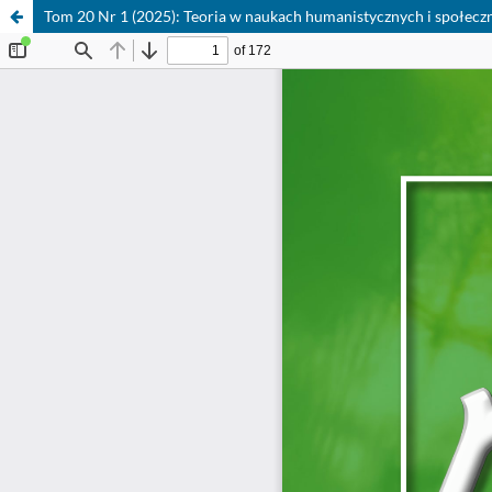
Tom 20 Nr 1 (2025): Teoria w naukach humanistycznych i społecznyc