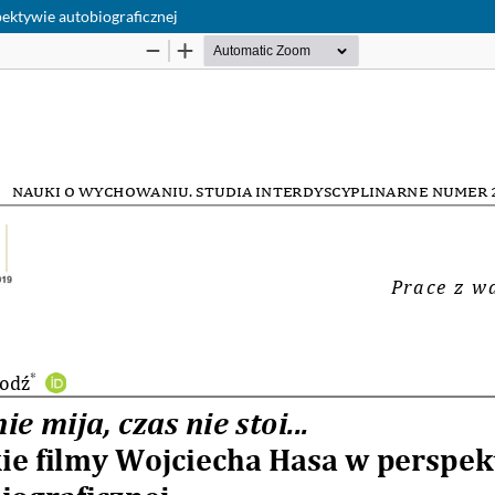
pektywie autobiograficznej