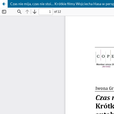
Czas nie mija, czas nie stoi… Krótkie filmy Wojciecha Hasa w pers