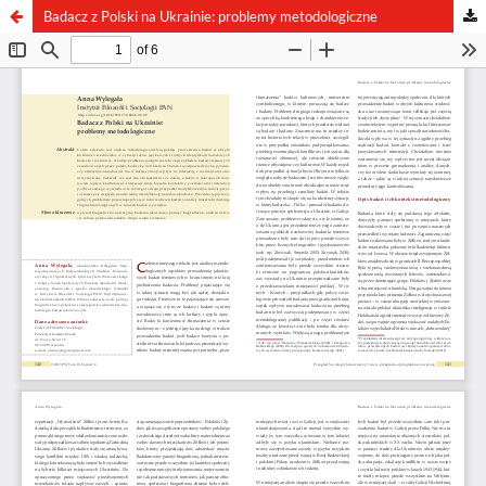
Badacz z Polski na Ukrainie: problemy metodologiczne