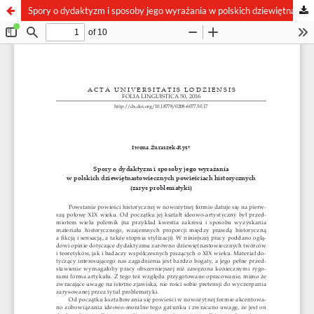
Spory o dydaktyzm i sposoby jego wyrażania w polskich dziewiętnastowiecznych powieściach historycznych (zarys problematyki)