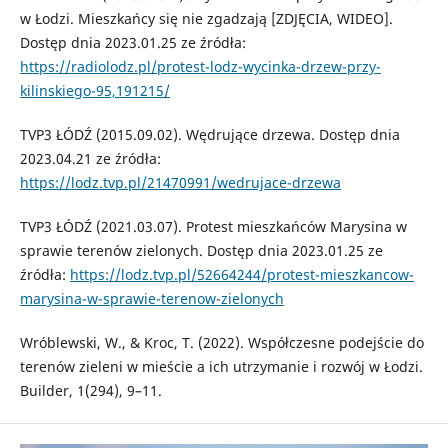
w Łodzi. Mieszkańcy się nie zgadzają [ZDJĘCIA, WIDEO].
Dostęp dnia 2023.01.25 ze źródła:
https://radiolodz.pl/protest-lodz-wycinka-drzew-przy-
kilinskiego-95,191215/
TVP3 ŁÓDŹ (2015.09.02). Wędrujące drzewa. Dostęp dnia
2023.04.21 ze źródła:
https://lodz.tvp.pl/21470991/wedrujace-drzewa
TVP3 ŁÓDŹ (2021.03.07). Protest mieszkańców Marysina w
sprawie terenów zielonych. Dostęp dnia 2023.01.25 ze
źródła:
https://lodz.tvp.pl/52664244/protest-mieszkancow-
marysina-w-sprawie-terenow-zielonych
Wróblewski, W., & Kroc, T. (2022). Współczesne podejście do
terenów zieleni w mieście a ich utrzymanie i rozwój w Łodzi.
Builder, 1(294), 9–11.