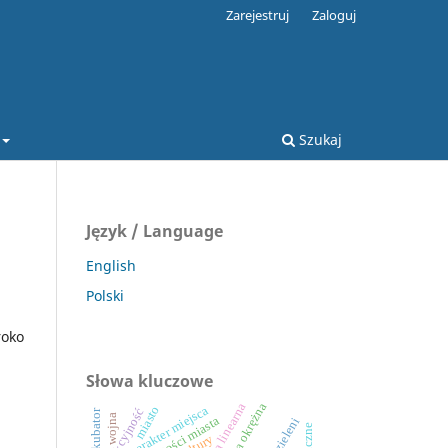
Zarejestruj
Zaloguj
Szukaj
Język / Language
English
Polski
roko
Słowa kluczowe
miasto
charakter miejsca
atrakcyjność
art_inkubator
wojna