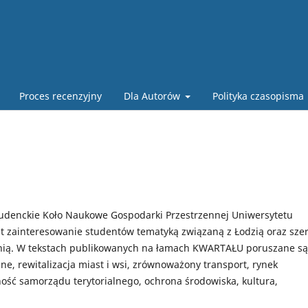
Proces recenzyjny
Dla Autorów
Polityka czasopisma
enckie Koło Naukowe Gospodarki Przestrzennej Uniwersytetu
t zainteresowanie studentów tematyką związaną z Łodzią oraz sze
nią. W tekstach publikowanych na łamach KWARTAŁU poruszane są
e, rewitalizacja miast i wsi, zrównoważony transport, rynek
ność samorządu terytorialnego, ochrona środowiska, kultura,