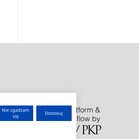
Nie zgadzam
Dostosuj
się