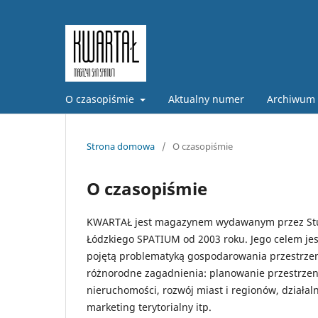
O czasopiśmie
Aktualny numer
Archiwum
Strona domowa
/
O czasopiśmie
O czasopiśmie
KWARTAŁ jest magazynem wydawanym przez Stud
Łódzkiego SPATIUM od 2003 roku. Jego celem jes
pojętą problematyką gospodarowania przestrze
różnorodne zagadnienia: planowanie przestrzenn
nieruchomości, rozwój miast i regionów, działal
marketing terytorialny itp.