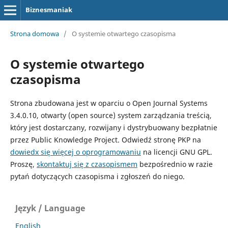
Biznesmaniak
Strona domowa
/
O systemie otwartego czasopisma
O systemie otwartego
czasopisma
Strona zbudowana jest w oparciu o Open Journal Systems
3.4.0.10, otwarty (open source) system zarządzania treścią,
który jest dostarczany, rozwijany i dystrybuowany bezpłatnie
przez Public Knowledge Project. Odwiedź stronę PKP na
dowiedx się więcej o oprogramowaniu
na licencji GNU GPL.
Proszę,
skontaktuj się z czasopismem
bezpośrednio w razie
pytań dotyczących czasopisma i zgłoszeń do niego.
Język / Language
English