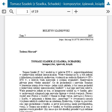
Tomasz Szadek (z Szadka, Schadek) - kompozytor, śpiewak, ksiądz