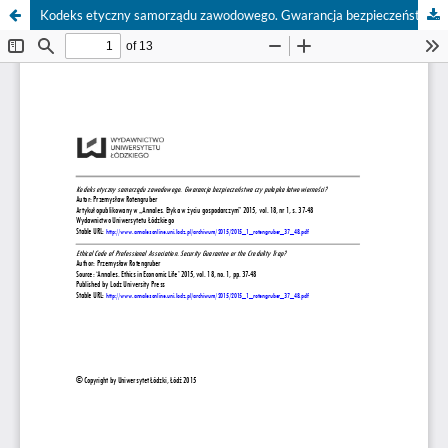
Kodeks etyczny samorządu zawodowego. Gwarancja bezpieczeństwa czy pułapka łatwowierności?