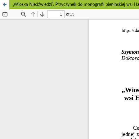
„Wioska Niedźwiedzi”. Przyczynek do monografii pienińskiej wsi H