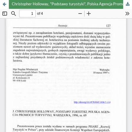
Christopher Holloway, "Podstawy turystyki", Polska Agencja Promocji Turystyki, 1996, Warszawa, ss. 69