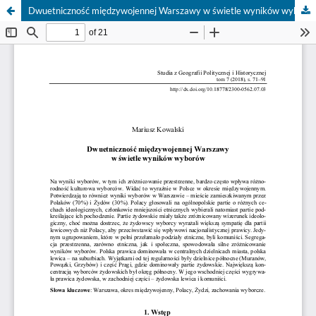
Dwuetniczność międzywojennej Warszawy w świetle wyników wyborów