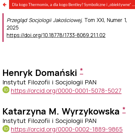
Dla kogo Thermomix, a dla kogo Bentley? Symboliczne i „obiektywne” dystanse klasowe w Polsce