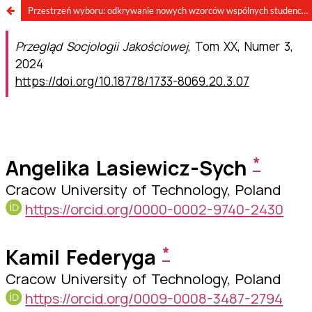
Przestrzeń wyboru: odkrywanie nowych wzorców wspólnych studenckich przestrzeni