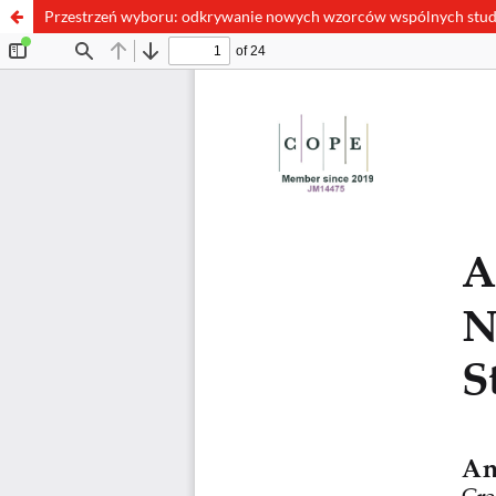
Przestrzeń wyboru: odkrywanie nowych wzorców wspólnych stude