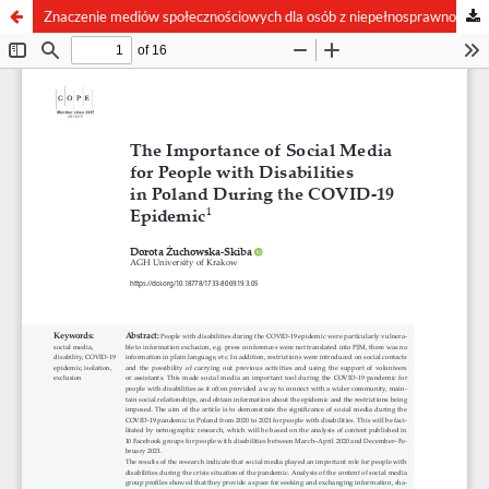
Znaczenie mediów społecznościowych dla osób z niepełnosprawnościami w Polsce podczas epidemii COVID-19