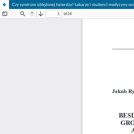
Czy syndrom oblężonej twierdzy? Lekarze i studenci medycyny wo