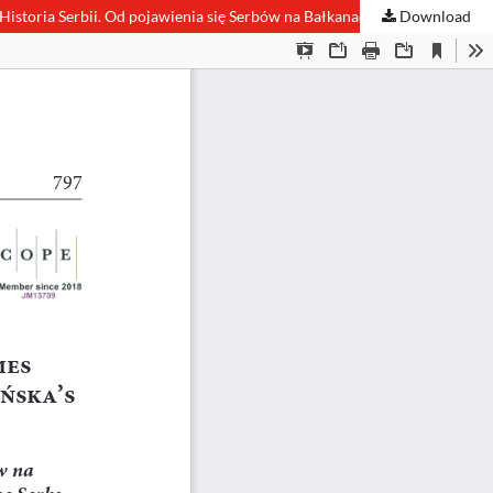
Download
The Mobility of Serbs in Early Modern Times. Some Remarks on the Margins of Ilona Czamańska’s New History of Serbia. Ilona Czamańska, Historia Serbii. Od pojawienia się Serbów na Bałkanach do 1830 roku [History of Serbia. From the Arrival of the Serbs in the Balkans to 1830], vol. I, Wydawnictwo Naukowe UAM, Poznań 2021 [= Biblioteka Europy Środkowej i Południowo-Wschodniej], pp. 280.