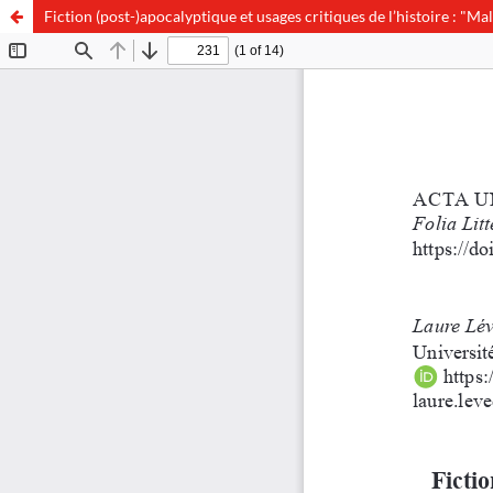
Fiction (post-)apocalyptique et usages critiques de l’histoire : "M