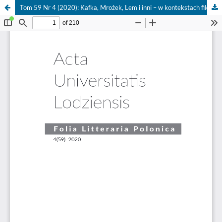
Tom 59 Nr 4 (2020): Kafka, Mrożek, Lem i inni – w kontekstach filozoficznych / Kafka, Mrożek, Lem and others – in philosophical contexts