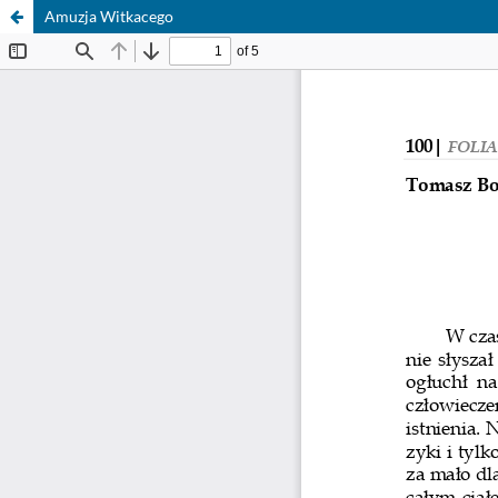
Amuzja Witkacego