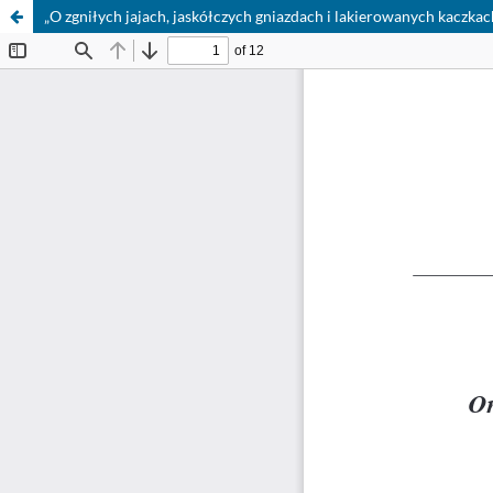
„O zgniłych jajach, jaskółczych gniazdach i lakierowanych kaczka