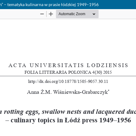
ch” – tematyka kulinarna w prasie łódzkiej 1949–1956