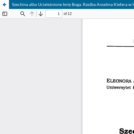
Szechina albo Ucieleśnione Imię Boga. Rzeźba Anselma Kiefera w