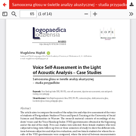
Samoocena głosu w świetle analizy akustycznej – studia przypadków