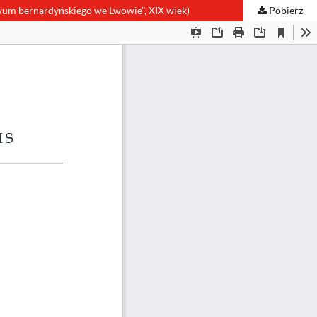
hiwum bernardyńskiego we Lwowie", XIX wiek)
Pobierz