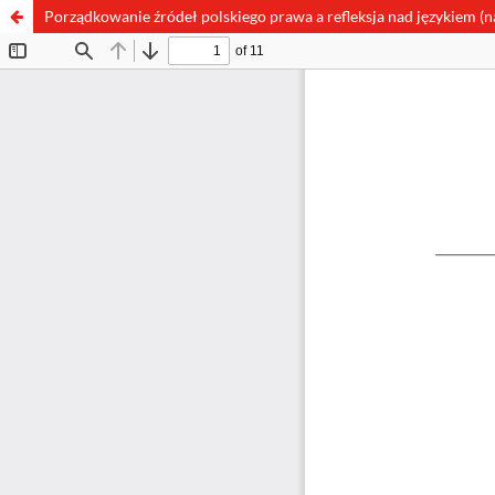
Porządkowanie źródeł polskiego prawa a refleksja nad językiem (n