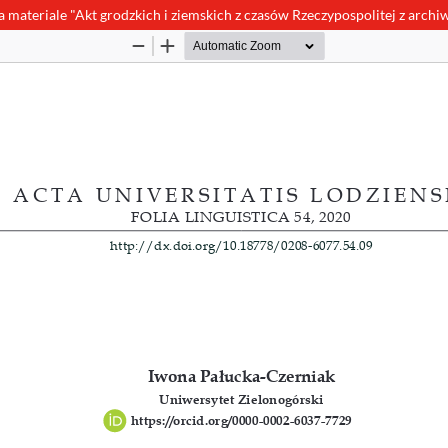
a materiale "Akt grodzkich i ziemskich z czasów Rzeczypospolitej z arc