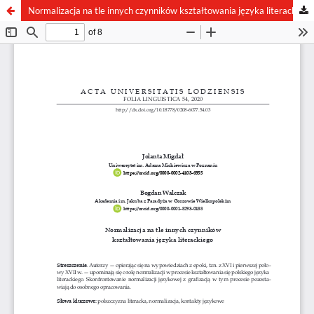
Normalizacja na tle innych czynników kształtowania języka literackiego