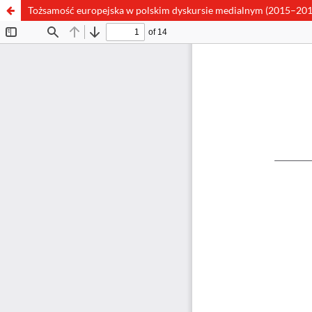
Tożsamość europejska w polskim dyskursie medialnym (2015–201