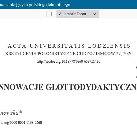
uczania języka polskiego jako obcego