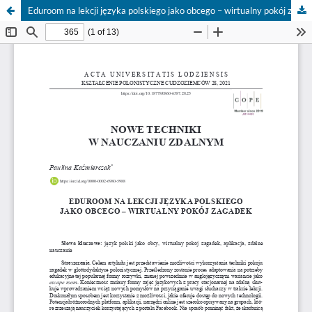
Eduroom na lekcji języka polskiego jako obcego – wirtualny pokój zagadek