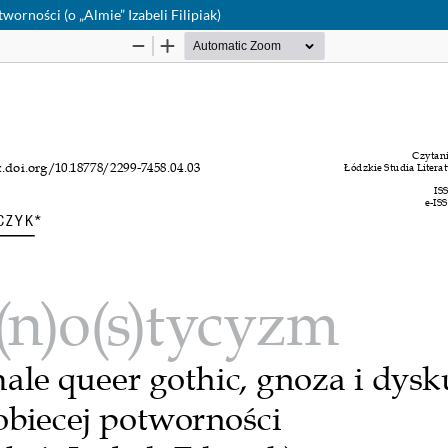
worności (o „Almie” Izabeli Filipiak)