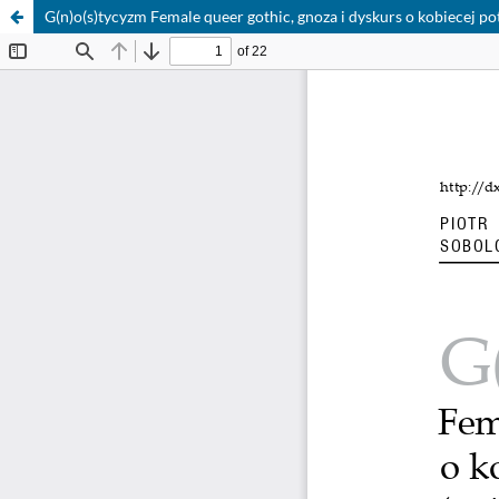
G(n)o(s)tycyzm Female queer gothic, gnoza i dyskurs o kobiecej pot