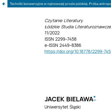
Techniki konwersyjne w najnowszej prozie polskiej. Próba antrop