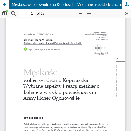
Męskość wobec syndromu Kopciuszka. Wybrane aspekty kreacji męskiego bohatera w cyklu powieściowym Anny Ficner-Ogonowskiej