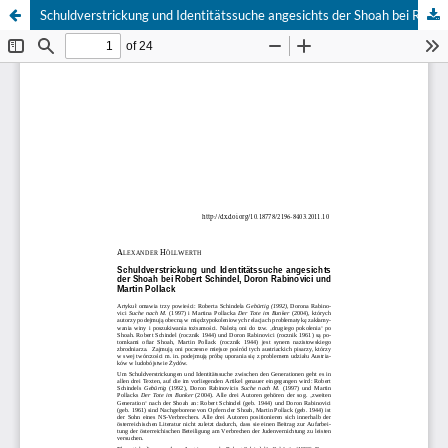
Schuldverstrickung und Identitätssuche angesichts der Shoah bei Robert Schindel, Doron Rabinovici und Martin Pollack