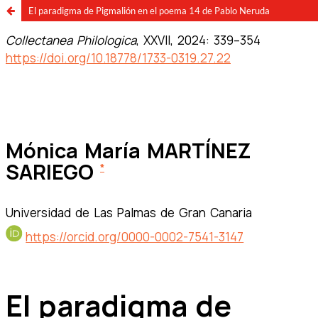
El paradigma de Pigmalión en el poema 14 de Pablo Neruda