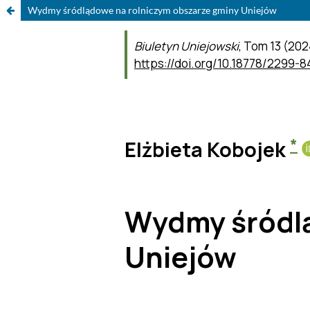
Wydmy śródlądowe na rolniczym obszarze gminy Uniejów