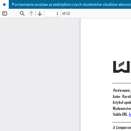
Porównanie postaw przedsiębiorczych studentów studiów ekonom