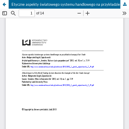
Etyczne aspekty światowego systemu handlowego na przykładzie koncepcji Fair Trade