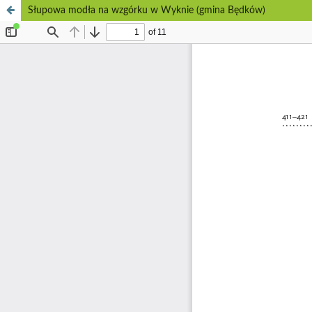
Słupowa modła na wzgórku w Wyknie (gmina Będków)