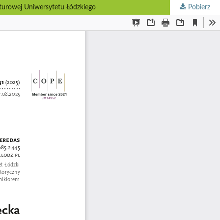
lturowej Uniwersytetu Łódzkiego
Pobierz