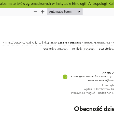
iza materiałów zgromadzonych w Instytucie Etnologii i Antropologii Ku