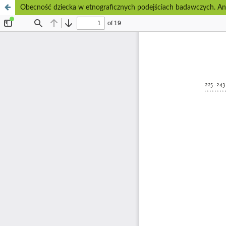
Obecność dziecka w etnograficznych podejściach badawczych. Anal