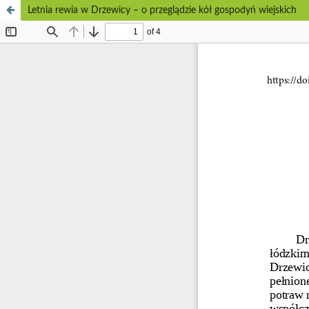
Letnia rewia w Drzewicy – o przeglądzie kół gospodyń wiejskich