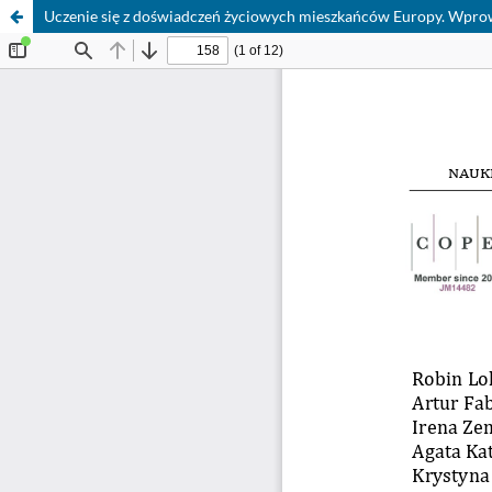
Uczenie się z doświadczeń życiowych mieszkańców Europy. Wprow