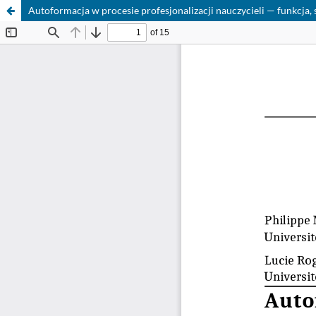
Autoformacja w procesie profesjonalizacji nauczycieli — funkcja, 