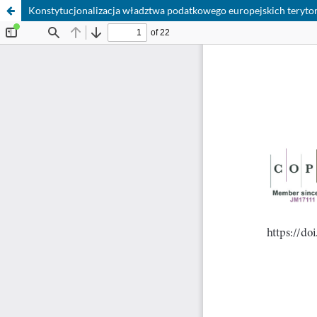
Konstytucjonalizacja władztwa podatkowego europejskich teryt