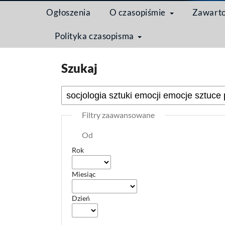
Ogłoszenia
O czasopiśmie
Zawart
Polityka czasopisma
Strona domowa
/
Szukaj
Szukaj
Filtry zaawansowane
Od
Rok
Miesiąc
Dzień