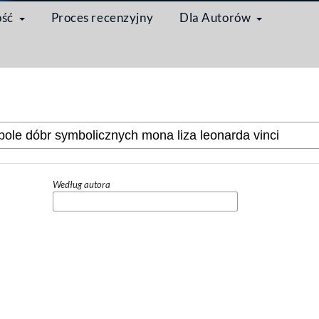
ość
Proces recenzyjny
Dla Autorów
Według autora