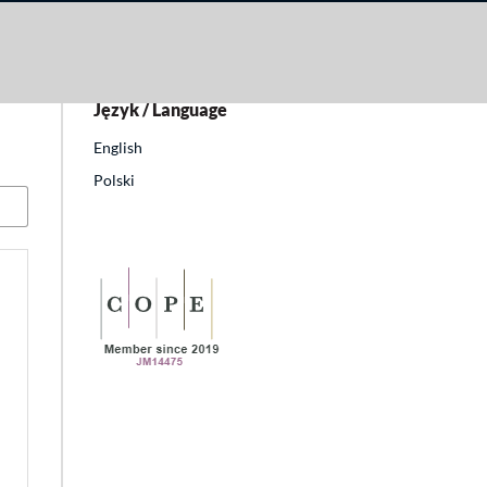
Język / Language
English
Polski