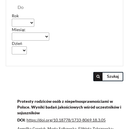
Do
Rok
Miesiąc
Dzień
Szukaj
Protesty rodziców osób z niepełnosprawnościami w
Polsce. Wyniki badań jakościowych wśród uczestników i
sojuszników
DOI:
https://doi.org/10.18778/1733-8069.18.3.05
Angelika Greniuk, Marta Sałkowska, Elżbieta Zakrzewska-