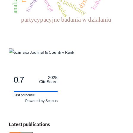
dyskurs publiczny
emocje
caqdas
partycypacyjne badania w działaniu
0.7
2025
CiteScore
31st percentile
Powered by Scopus
Latest publications