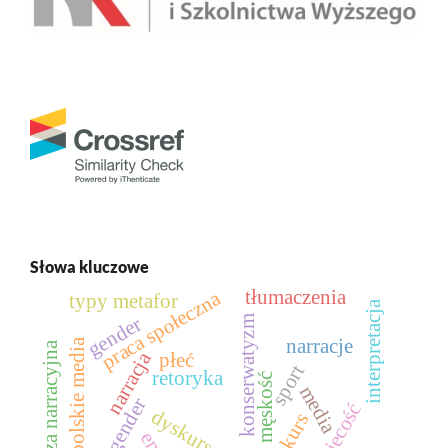
Słowa kluczowe
tłumaczenia
praca społeczna
typy metafor
interpretacja
gender
konserwatyzm
narracje
polskie media
analiza narracyjna
narracja
płeć
sport
retoryka
męskość
media
transgender
kobiecość
dyskurs